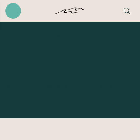
Favoriten
Sie haben noch keine Produkte auf der Favoritenliste
Ihre Favoritenliste wird anonym gespeichert.
Melden Sie
sich an
um die Favoritenliste in Ihrem Kundenkonto zu
speichern.