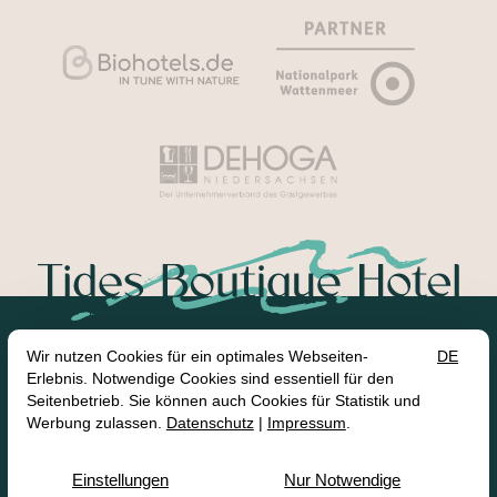
Kontakt
Neuer Weg 53
26506 Norden / Ostfriesland
T:
+49 (4931) 175 - 0
M:
moin@tides-norden.de