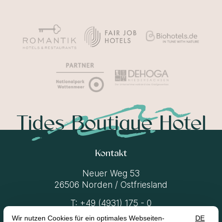
Kontakt
Neuer Weg 53
26506 Norden / Ostfriesland
T:
+49 (4931) 175 - 0
M:
moin@tides-norden.de