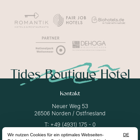
Kontakt
Neuer Weg 53
26506 Norden / Ostfriesland
T:
+49 (4931) 175 - 0
M:
moin@tides-norden.de