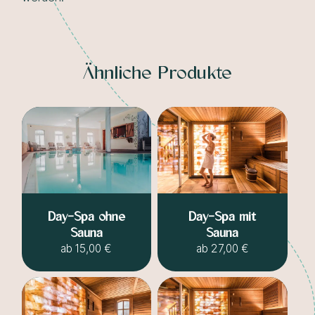
Ähnliche Produkte
Day-Spa ohne
Day-Spa mit
Sauna
Sauna
ab
15,00 €
ab
27,00 €