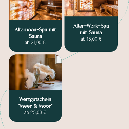
After-Work-Spa
Afternoon-Spa mit
mit Sauna
Sauna
ab
15,00 €
ab
21,00 €
Wertgutschein
"Meer & Moor"
ab
25,00 €