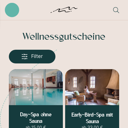
Wellnessgutscheine
Filter
Day-Spa ohne
Early-Bird-Spa mit
Sauna
Sauna
ab
15,00 €
ab
33,00 €