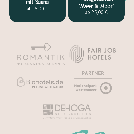
mit Sauna
"Meer & Moor"
ab
15,00 €
ab
25,00 €