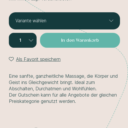
Variante wählen
Ganzkörper-Wellnessmassage
84,00 €
In den Warenkorb
(ca. 50 Min.)
Ganzkörper-Wellnessmassage
Als Favorit speichern
126,00 €
(ca. 75 Min.)
Eine sanfte, ganzheitliche Massage, die Körper und
Geist ins Gleichgewicht bringt. Ideal zum
Abschalten, Durchatmen und Wohlfühlen.
Der Gutschein kann für alle Angebote der gleichen
Preiskategorie genutzt werden.