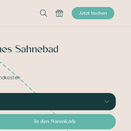
Jetzt buchen
ches Sahnebad
andkosten
35,00 €
In den Warenkorb