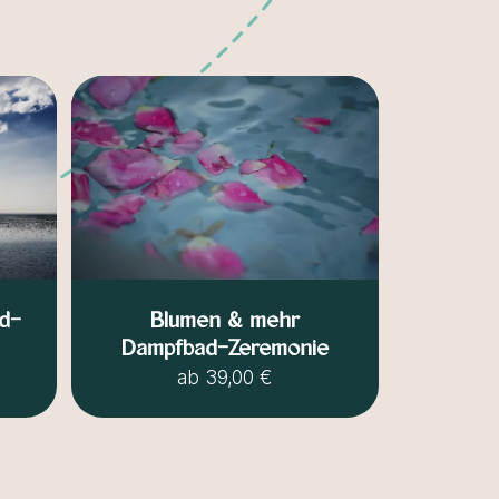
Blumen & mehr
d-
Dampfbad-Zeremonie
ab
39,00 €